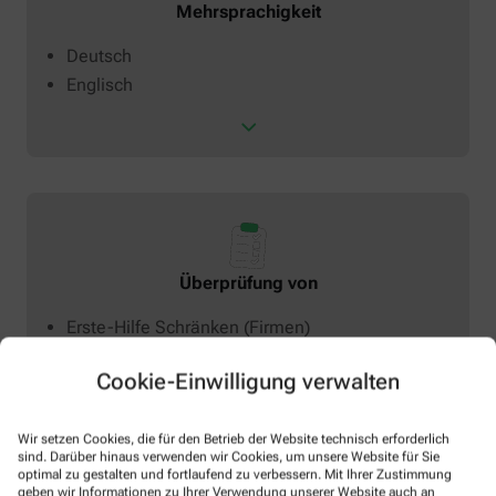
Mehrsprachigkeit
Deutsch
Englisch
Überprüfung von
Erste-Hilfe Schränken (Firmen)
Hausapotheken
Cookie-Einwilligung verwalten
KFZ-Verbands-Kästen
Reiseapotheken
Wir setzen Cookies, die für den Betrieb der Website technisch erforderlich
Vollständigkeit Impfpass
sind. Darüber hinaus verwenden wir Cookies, um unsere Website für Sie
Verbandskasten
optimal zu gestalten und fortlaufend zu verbessern. Mit Ihrer Zustimmung
geben wir Informationen zu Ihrer Verwendung unserer Website auch an