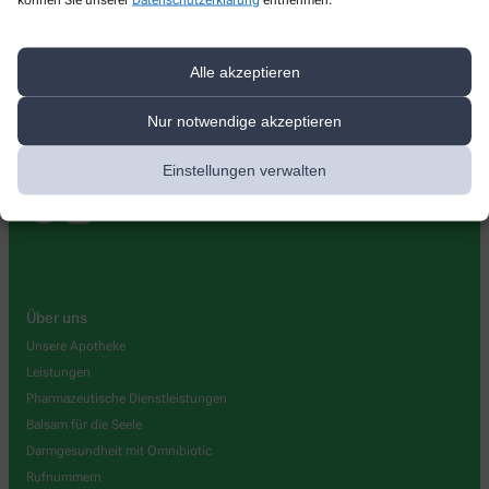
Elefanten-Apotheke
Hubertusplatz 18
,
41334
Nettetal
Alle akzeptieren
+49-2153/7 10 40
+49-2153/730172
Nur notwendige akzeptieren
+49-215371040
Einstellungen verwalten
elefanten@apoth.de
Über uns
Unsere Apotheke
Leistungen
Pharmazeutische Dienstleistungen
Balsam für die Seele
Darmgesundheit mit Omnibiotic
Rufnummern